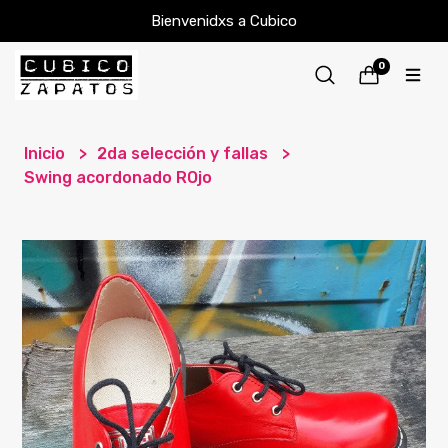
Bienvenidxs a Cubico
0
Inicio
2da selección y fallas
Swing acordonado ROjo