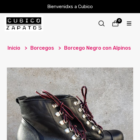
Bienvenidxs a Cubico
0
Inicio
Borcegos
Borcego Negro con Alpinos